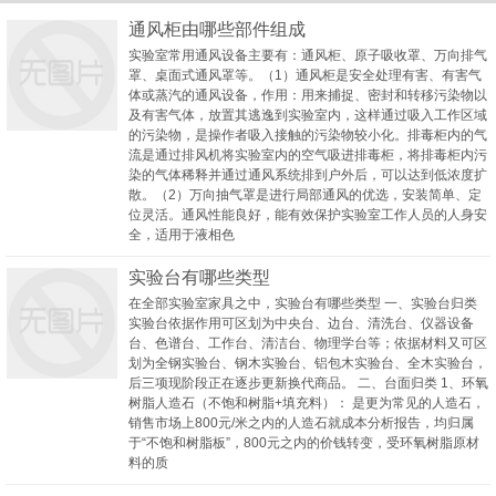
通风柜由哪些部件组成
实验室常用通风设备主要有：通风柜、原子吸收罩、万向排气
罩、桌面式通风罩等。（1）通风柜是安全处理有害、有害气
体或蒸汽的通风设备，作用：用来捕捉、密封和转移污染物以
及有害气体，放置其逃逸到实验室内，这样通过吸入工作区域
的污染物，是操作者吸入接触的污染物较小化。排毒柜内的气
流是通过排风机将实验室内的空气吸进排毒柜，将排毒柜内污
染的气体稀释并通过通风系统排到户外后，可以达到低浓度扩
散。（2）万向抽气罩是进行局部通风的优选，安装简单、定
位灵活。通风性能良好，能有效保护实验室工作人员的人身安
全，适用于液相色
实验台有哪些类型
在全部实验室家具之中，实验台有哪些类型 一、实验台归类
实验台依据作用可区划为中央台、边台、清洗台、仪器设备
台、色谱台、工作台、清洁台、物理学台等；依据材料又可区
划为全钢实验台、钢木实验台、铝包木实验台、全木实验台，
后三项现阶段正在逐步更新换代商品。 二、台面归类 1、环氧
树脂人造石（不饱和树脂+填充料）： 是更为常见的人造石，
销售市场上800元/米之内的人造石就成本分析报告，均归属
于“不饱和树脂板”，800元之内的价钱转变，受环氧树脂原材
料的质