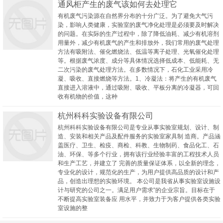
通风柜产生的废气该如何去处理它
有机废气污染源在自然界分布的十分广泛。为了避免大气污
染，影响人类健康，实验室的废气净化处理是必须要及时解决
的问题。在实际的生产过程中，除了降低油耗、减少有机溶剂
用量外，减少有机废气的产生和排放外，我们常用的废气处理
方法有吸附法、催化燃烧法、低温等离子处理、光氧催化处理
等。根据废气浓度、成分等具体情况选择低成本、低能耗、无
二次污染的废气处理方法。在多数情况下，石化工业采用冷
凝、吸收、直接燃烧等方法。1、冷凝法：将产生的有机废气
直接进入溶液中，通过吸附、吸收、平板分离的冷凝器，可回
收有机物的价值，这种
杭州科科实验设备有限公司
杭州科科实验设备有限公司是专业从事实验室规划、设计、制
造、安装和相关产品及配件服务的实验室家具制 造商。产品涵
盖医疗、卫生、检疫、商检、科教、生物制药、食品化工、石
油、环保、等多个行业，拥有该行业经验丰富的工程技术人员
和生产工艺，并建立了 完善的质量保证体系，以全新的理念，
专业化的设计，规范化的生产，为用户提供高品质的设计和产
品，创造出理想的实验环境。 本公司是我省从事实验室设施设
计与研究的公司之一。满足用户需求”的企业宗旨。目标在于
不断提高实验室装备应 用水平，并致力于为客户提供各类实验
室设施的整