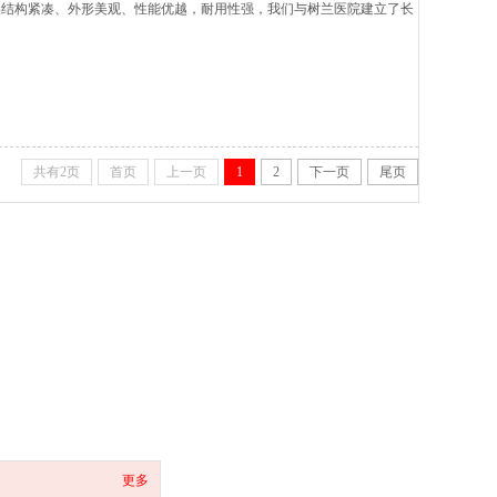
品结构紧凑、外形美观、性能优越，耐用性强，我们与树兰医院建立了长
共有2页
首页
上一页
1
2
下一页
尾页
更多